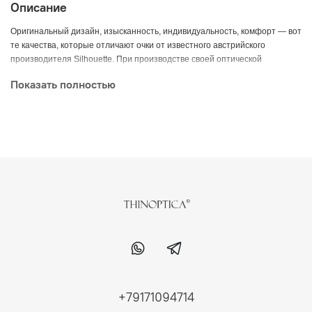
Описание
Оригинальный дизайн, изысканность, индивидуальность, комфорт — вот
те качества, которые отличают очки от известного австрийского
производителя Silhouette. При производстве своей оптической
продукции и солнцезащитных моделей компания использует
Показать полностью
инновационные технологии и всегда тщательно следит за качеством
изделий.
Титан, позолота 23 карата
+79171094714