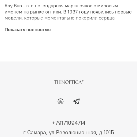
Ray Ban - это легендарная марка очков с мировым
именем на рынке оптики. В 1937 году появились первые
модели, которые моментально покорили сердца
американцев, а позже стали известны на весь мир.
Показать полностью
Производитель использует передовые технологии при
изготовлении оптики: Carbon Fibre, Polarized, P3 Plus,
Flip Out. Легкие оправы устойчивы к износу и
механическим повреждениям, выполнены из тонкого
титанового сплава, полиамида (APX) или карбона.
+79171094714
г Самара, ул Революционная, д 101Б